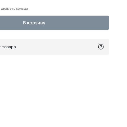
 диаметр кольца
В корзину
т товара
ok
itter
on Pinterest