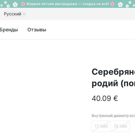
🌸 Жаркая летняя распродажа — скидка на всё! 🌸
Русский
Бренды
Отзывы
Серебряно
родий (п
40.09 €
Внутренний диаметр ко
Внутренний диам
17 ММ
18 ММ