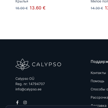
Крылья
Милое пол
13.60 €
1
16.00 €
14.30 €
Поддер
Контакты
Calypso OÜ
Помощь
Reg. nr: 14794707
info@calypso.ee
Способы 
Рассрочк
Доставка