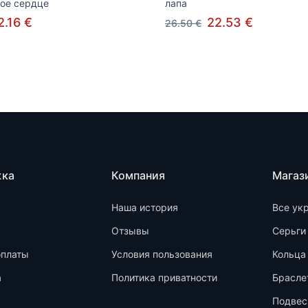
ое сердце
лапа
2.16 €
22.53 €
26.50 €
жка
Компания
Магаз
Наша история
Все ук
Отзывы
Серьги
оплаты
Условия пользования
Кольца
а
Политика приватности
Брасле
Подвес