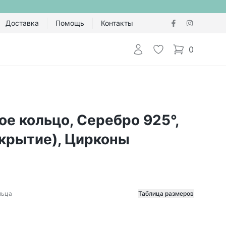
Доставка
Помощь
Контакты
Авторизоваться
Избранное
0
items in cart,
е кольцо, Серебро 925°,
окрытие), Цирконы
льца
Таблица размеров
етр кольца