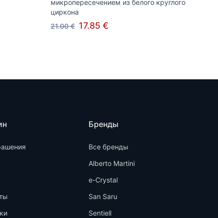
микропересечением из белого круглого
циркона
17.85 €
21.00 €
ин
Бренды
рашения
Все бренды
Alberto Martini
e-Crystal
ты
San Saru
ки
Sentiell