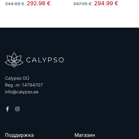
292.98 €
294.99 €
344.68 €
347.05 €
Calypso OÜ
Reg. nr: 14794707
info@calypso.ee
Поддержка
Магазин