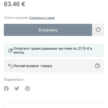
63.46 €
·
Нет в наличии
Связаться с нами
В корзину
Доба
Оплатите тремя равными частями по
21.15 €
в
месяц
Легкий возврат товара
Поделиться
Share on Facebook
Share on Twitter
Share on Pinterest