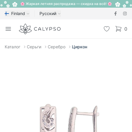
🌸 Жаркая летняя распродажа — скидка на всё! 🌸
Finland
Русский
Calypso
Open menu
Избранное
0
items i
Каталог
Серьги
Серебро
Циркон