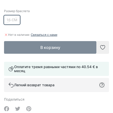
Размер браслета
Размер браслета
16 СМ
·
Нет в наличии
Связаться с нами
В корзину
Доба
Оплатите тремя равными частями по
40.54 €
в
месяц
Легкий возврат товара
Поделиться
Share on Facebook
Share on Twitter
Share on Pinterest