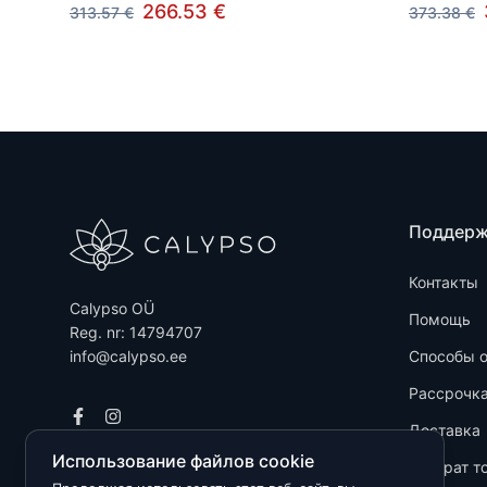
266.53 €
313.57 €
373.38 €
Поддер
Контакты
Calypso OÜ
Помощь
Reg. nr: 14794707
info@calypso.ee
Способы 
Рассрочк
Доставка
Использование файлов cookie
Возврат т