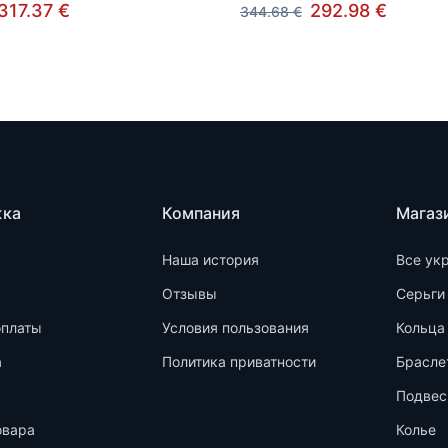
317.37 €
292.98 €
344.68 €
жка
Компания
Магаз
Наша история
Все ук
Отзывы
Серьги
оплаты
Условия пользования
Кольца
а
Политика приватности
Брасле
Подвес
овара
Колье