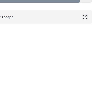
т товара
ok
itter
on Pinterest