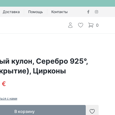
Доставка
Помощь
Контакты
Авторизоваться
Избранное
0
items in cart,
й кулон, Серебро 925°,
окрытие), Цирконы
 €
ться с нами
В корзину
Добавить в