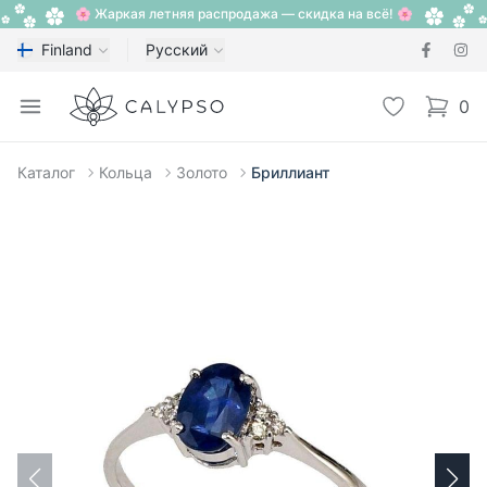
🌸 Жаркая летняя распродажа — скидка на всё! 🌸
Finland
Русский
Calypso
Open menu
Избранное
0
items i
Каталог
Кольца
Золото
Бриллиант