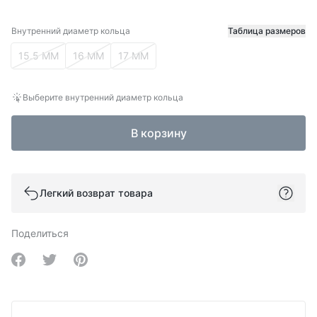
Внутренний диаметр кольца
Таблица размеров
Внутренний диаметр кольца
15.5 ММ
16 ММ
17 ММ
Выберите внутренний диаметр кольца
В корзину
Легкий возврат товара
Поделиться
Share on Facebook
Share on Twitter
Share on Pinterest