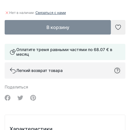
·
Нет в наличии
Связаться с нами
В корзину
Доба
Оплатите тремя равными частями по
68.07 €
в
месяц
Легкий возврат товара
Поделиться
Share on Facebook
Share on Twitter
Share on Pinterest
Характеристики