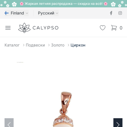
🌸 Жаркая летняя распродажа — скидка на всё! 🌸
Finland
Русский
Calypso
Open menu
Избранное
0
items i
Каталог
Подвески
Золото
Циркон