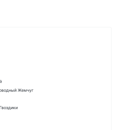
й
новодный Жемчуг
Гвоздики