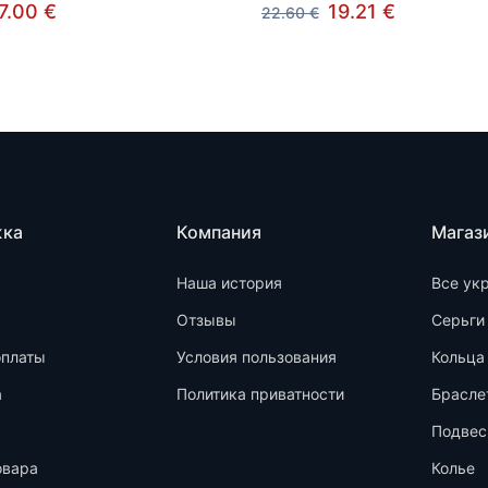
7.00 €
19.21 €
22.60 €
жка
Компания
Магаз
Наша история
Все ук
Отзывы
Серьги
оплаты
Условия пользования
Кольца
а
Политика приватности
Брасле
Подвес
овара
Колье