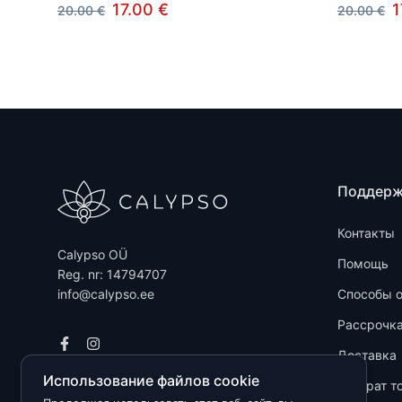
17.00 €
1
20.00 €
20.00 €
Поддер
Контакты
Calypso OÜ
Помощь
Reg. nr: 14794707
info@calypso.ee
Способы 
Рассрочк
Доставка
Использование файлов cookie
Возврат т