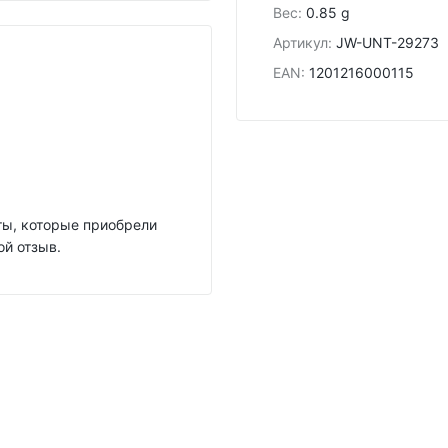
Вес
:
0.85 g
Артикул
:
JW-UNT-29273
EAN
:
1201216000115
нты, которые приобрели
ой отзыв.