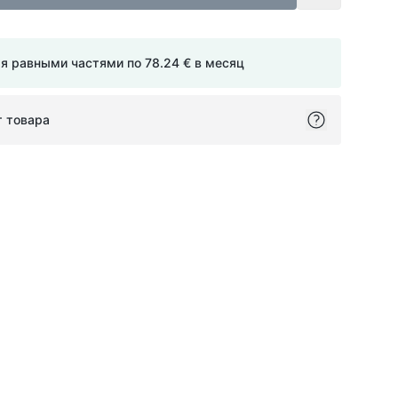
мя равными частями по
78.24 €
в месяц
т товара
ok
itter
on Pinterest