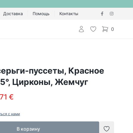
Доставка
Помощь
Контакты
Авторизоваться
Избранное
0
items in cart,
ерьги-пуссеты, Красное
5°, Цирконы, Жемчуг
71 €
ться с нами
В корзину
Добавить в