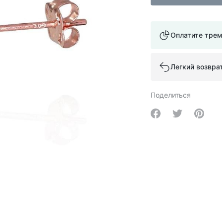
Оплатите тре
Легкий возвра
Поделиться
Share on Facebo
Share on Tw
Share 