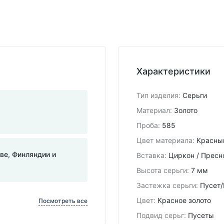
Характеристики
Тип изделия
:
Серьги
Материал
:
Золото
Проба
:
585
Цвет материала
:
Красны
тве, Финляндии и
Вставка
:
Циркон / Прес
Высота серьги
:
7 мм
Застежка серьги
:
Пусет/
Цвет
:
Красное золото
Посмотреть все
Подвид cерьг
:
Пусеты