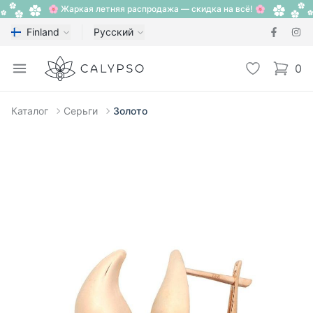
🌸 Жаркая летняя распродажа — скидка на всё! 🌸
Finland
Русский
Calypso
Open menu
Избранное
0
items i
Каталог
Серьги
Золото