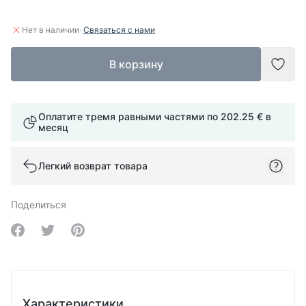
·
Нет в наличии
Связаться с нами
В корзину
Доба
Оплатите тремя равными частями по
202.25 €
в
месяц
Легкий возврат товара
Поделиться
Share on Facebook
Share on Twitter
Share on Pinterest
Характеристики