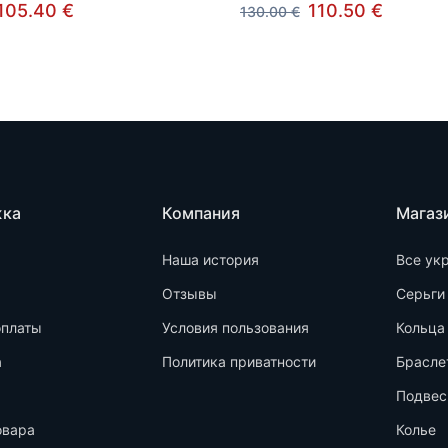
105.40 €
110.50 €
130.00 €
жка
Компания
Магаз
Наша история
Все ук
Отзывы
Серьги
оплаты
Условия пользования
Кольца
а
Политика приватности
Брасле
Подвес
овара
Колье