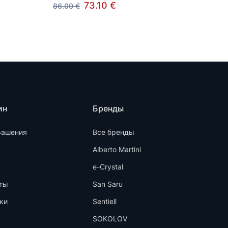
73.10 €
86.00 €
ин
Бренды
рашения
Все бренды
Alberto Martini
e-Crystal
ты
San Saru
ки
Sentiell
SOKOLOV