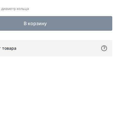
 диаметр кольца
В корзину
т товара
ok
itter
on Pinterest