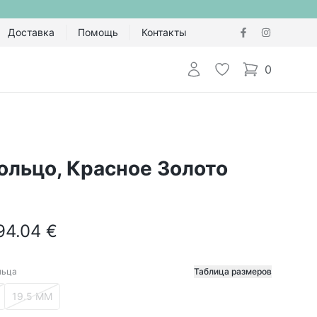
Доставка
Помощь
Контакты
Авторизоваться
Избранное
0
items in cart,
ольцо, Красное Золото
94.04 €
льца
Таблица размеров
етр кольца
19.5 ММ