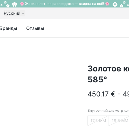
🌸 Жаркая летняя распродажа — скидка на всё! 🌸
Русский
Бренды
Отзывы
Золотое к
585°
450.17 € - 4
Внутренний диаметр ко
Внутренний диам
17.5 ММ
18.5 ММ