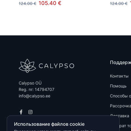
105.40 €
124.00 €
124.00 €
Поддер
Контакты
Calypso OÜ
Помощь
Reg. nr: 14794707
info@calypso.ee
Способы 
Рассрочк
Доставка
Использование файлов cookie
Возврат т