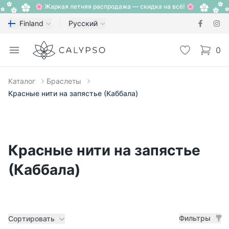
🌸 Жаркая летняя распродажа — скидка на всё! 🌸
Finland
Русский
Calypso
Open menu
Избранное
0
items i
Каталог
Браслеты
Красные нити на запястье (Каббала)
Красные нити на запястье
(Каббала)
Фильтры
Сортировать