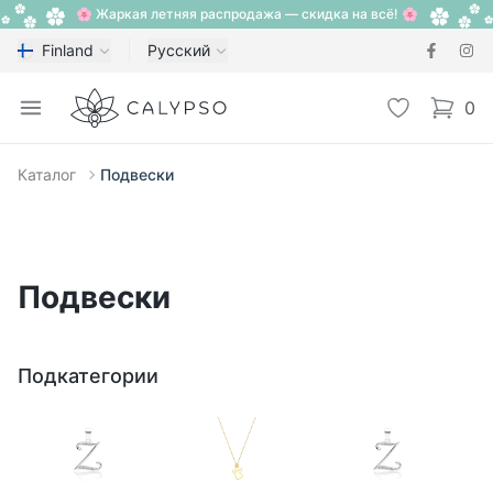
🌸 Жаркая летняя распродажа — скидка на всё! 🌸
Finland
Русский
Calypso
Open menu
Избранное
0
items i
Каталог
Подвески
Подвески
Подкатегории