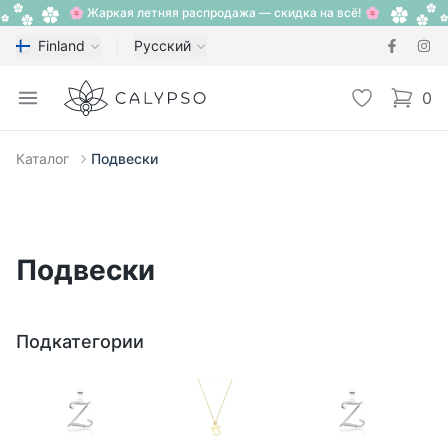
🌸 Жаркая летняя распродажа — скидка на всё! 🌸
Finland
Русский
Calypso
Open menu
Избранное
0
items i
Каталог
Подвески
Подвески
Подкатегории