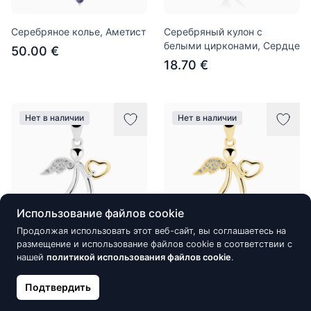
Серебряное колье, Аметист
Серебряный кулон с
белыми цирконами, Сердце
50.00 €
18.70 €
Нет в наличии
Нет в наличии
Использование файлов cookie
Продолжая использовать этот веб-сайт, вы соглашаетесь на
размещение и использование файлов cookie в соответствии с
Позолоченный серебряный
Позолоченный серебряный
нашей
политикой использования файлов cookie
.
кулон с цирконом, Ангел
кулон с цирконом, Ангел
Подтвердить
19.50 €
19.00 €