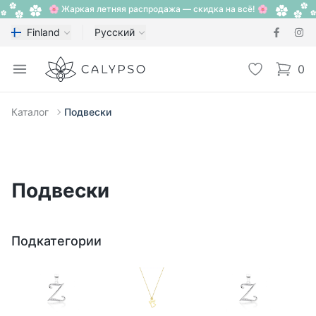
🌸 Жаркая летняя распродажа — скидка на всё! 🌸
Finland
Русский
Calypso
Open menu
Избранное
0
items i
Каталог
Подвески
Подвески
Подкатегории