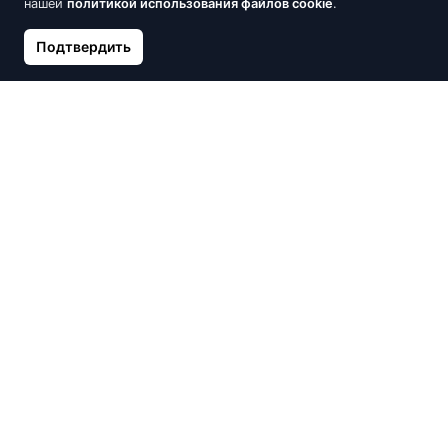
нашей
политикой использования файлов cookie
.
Подтвердить
Золотое кольцо, Белое
Золотое кольцо, Красное
Золото 585°, Бриллианты
Золото 585°, Бриллианты,
Голубой топаз
592.04 €
696.52 €
655.85 €
728.72 €
Скидка -10%
Скидка -10%