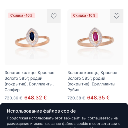
Скидка -10%
Скидка -10%
Золотое кольцо, Красное
Золотое кольцо, Красное
Золото 585°, родий
Золото 585°, родий
(покрытие), Бриллианты,
(покрытие), Бриллианты,
Сапфир
Рубин
648.32 €
648.35 €
720.36 €
720.38 €
Использование файлов cookie
Продолжая использовать этот веб-сайт, вы соглашаетесь на
Скидка -15%
Скидка -10%
размещение и использование файлов cookie в соответствии с