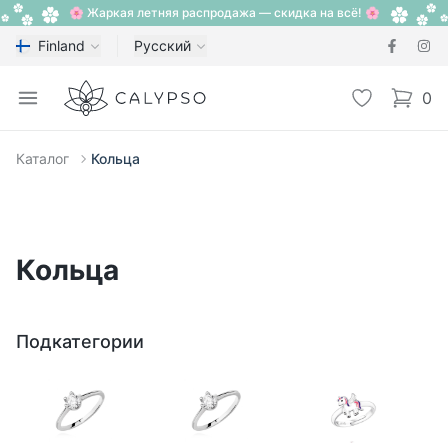
🌸 Жаркая летняя распродажа — скидка на всё! 🌸
Finland
Русский
Calypso
Open menu
Избранное
0
items i
Каталог
Кольца
Кольца
Подкатегории