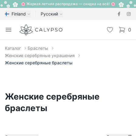
🌸 Жаркая летняя распродажа — скидка на всё! 🌸
Finland
Русский
Calypso
Open menu
Избранное
0
items i
Каталог
Браслеты
Женские серебряные украшения
Женские серебряные браслеты
Женские серебряные
браслеты