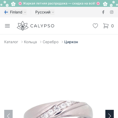
🌸 Жаркая летняя распродажа — скидка на всё! 🌸
Finland
Русский
Calypso
Open menu
Избранное
0
items i
Каталог
Кольца
Серебро
Циркон