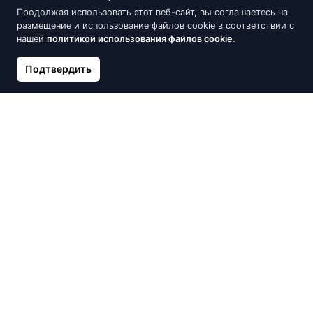
Продолжая использовать этот веб-сайт, вы соглашаетесь на
размещение и использование файлов cookie в соответствии с
нашей
политикой использования файлов cookie
.
Подтвердить
Серебряные серьги с
Серебряные кафф, Звезды
камнями из циркония, X
10.20 €
12.00 €
Крест
14.88 €
17.50 €
Скидка -15%
Нет в наличии